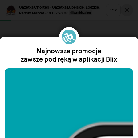
Gazetka Chorten - Gazetka Lubelskie, Łódzkie,
1
/
12
Radom Market - 18.06-28.06
archiwalna
Najnowsze promocje
zawsze pod ręką w aplikacji Blix
"/>