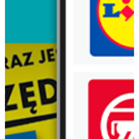
Trafiłeś na nieaktualną gazetkę
Zobacz aktualne gazetki Blix!
Zawartość dla osób
pełnoletnich
ODBLOKUJ
od dziś
aktualna
Chorten
Lidl
Gazetka Podlaskie Market
Soplica - odkryj smaki lata w Lidlu