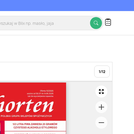
1
/
12