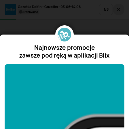
Gazetka Delfin - Gazetka - 03.06-14.06
1
/
8
archiwalna
Najnowsze promocje
zawsze pod ręką w aplikacji Blix
"/>