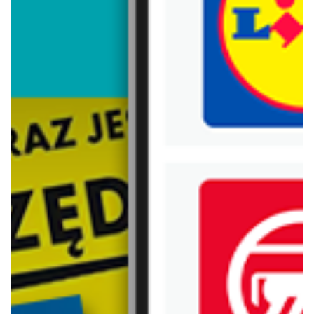
Trafiłeś na nieaktualną gazetkę
Zobacz aktualne gazetki Blix!
ostatnie 24h
ostatnie 24h
Delfin
Delfin
Weekend cudownych cen
Gazetka 31.07-09.08