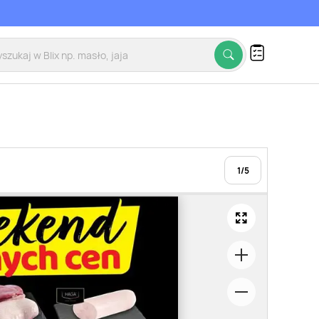
1
/
5