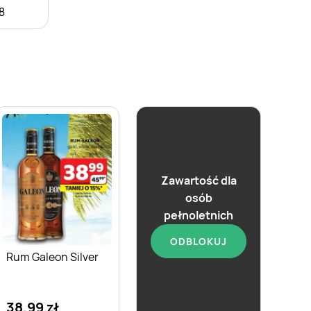
8
Zawartość dla
osób
pełnoletnich
ODBLOKUJ
Rum Galeon Silver
Rum Galeon Black
38,99 zł
38,99 zł