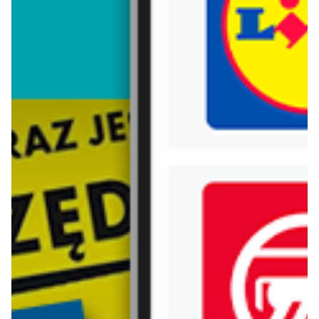
Trafiłeś na nieaktualną gazetkę
Zobacz aktualne gazetki Blix!
ostatnie 24h
ostatnie 24h
Delfin
Delfin
Weekend cudownych cen
Gazetka 31.07-09.08