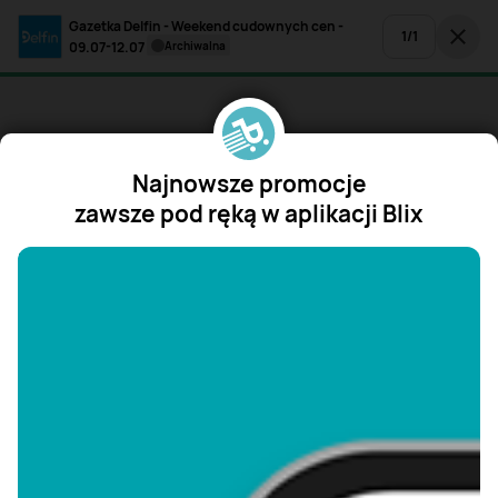
Gazetka Delfin - Weekend cudownych cen -
1
/
1
09.07-12.07
archiwalna
Najnowsze promocje
zawsze pod ręką w aplikacji Blix
"/>