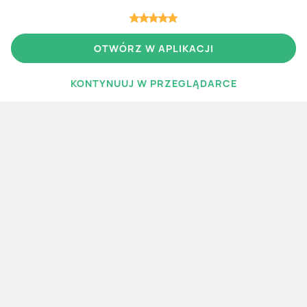
OTWÓRZ W APLIKACJI
Więcej gazetek
KONTYNUUJ W PRZEGLĄDARCE
WIĘCEJ GAZETEK
Polecane
Nowe
aktualna
aktualna
Lidl
Carrefour