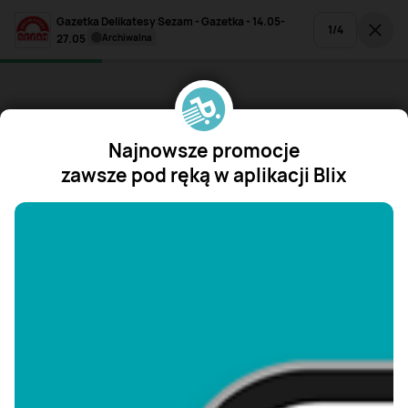
Gazetka Delikatesy Sezam - Gazetka - 14.05-
1
/
4
27.05
archiwalna
Najnowsze promocje
zawsze pod ręką w aplikacji Blix
"/>