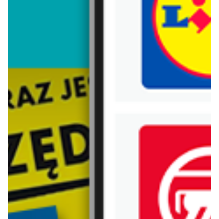
Trafiłeś na nieaktualną gazetkę
Zobacz aktualne gazetki Blix!
aktualna
aktualna
Lidl
Carrefour
Oferta od czwartku
W sumie od czwartku weekend okazji