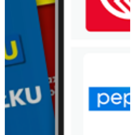
WIĘCEJ GAZETEK
DELIKATESY SEZAM
ARCHIWALNA GAZETKA