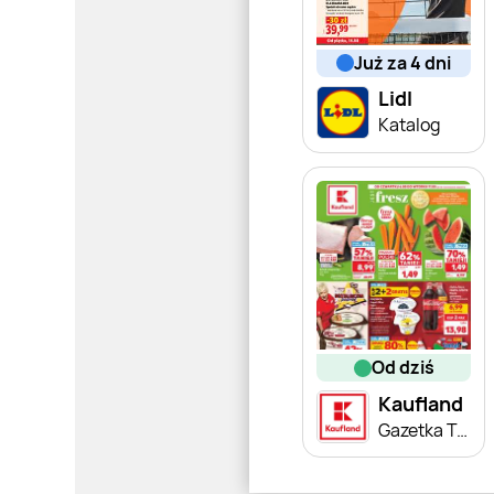
już za 4 dni
Lidl
Katalog
od dziś
Kaufland
Gazetka Tygodnia