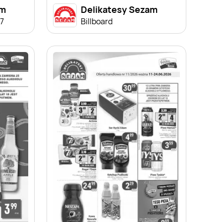
am
Delikatesy Sezam
07
Billboard