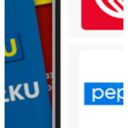
WIĘCEJ GAZETEK
DELIKATESY SEZAM
ARCHIWALNA GAZETKA