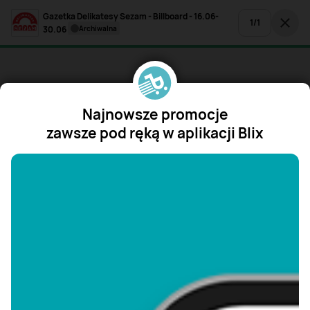
Gazetka Delikatesy Sezam - Billboard - 16.06-
1
/
1
30.06
archiwalna
Najnowsze promocje
zawsze pod ręką w aplikacji Blix
"/>