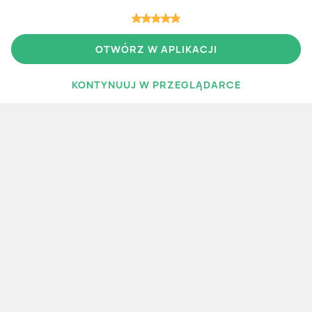
OTWÓRZ W APLIKACJI
Więcej gazetek
KONTYNUUJ W PRZEGLĄDARCE
WIĘCEJ GAZETEK
Polecane
Nowe
aktualna
aktualna
Lidl
Carrefour