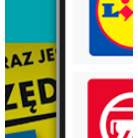
Trafiłeś na nieaktualną gazetkę
Zobacz aktualne gazetki Blix!
aktualna
aktualna
Lidl
Carrefour
Oferta od czwartku
W sumie od czwartku weekend okazji