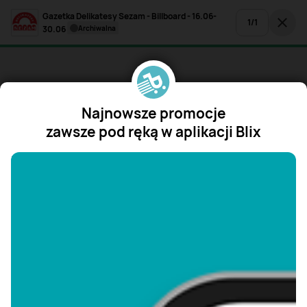
Gazetka Delikatesy Sezam - Billboard - 16.06-
1
/
1
30.06
archiwalna
Najnowsze promocje
zawsze pod ręką w aplikacji Blix
"/>