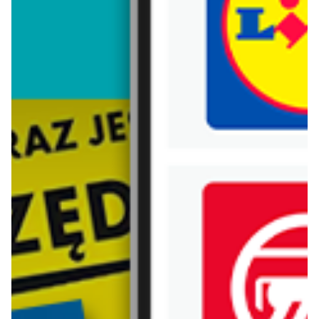
Trafiłeś na nieaktualną gazetkę
Zobacz aktualne gazetki Blix!
już za 1 dzień
aktualna
Lidl
Carrefour
Oferta od poniedziałku
Gazetka Carrefour od poniedziałku