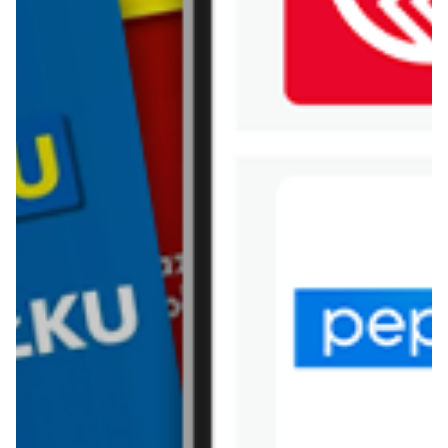
WIĘCEJ GAZETEK
DELIKATESY SEZAM
ARCHIWALNA GAZETKA