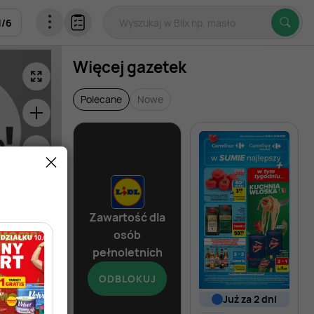
1
/
6
Więcej gazetek
Polecane
Nowe
Zawartość dla
osób
pełnoletnich
ODBLOKUJ
od dziś
już za 2 dni