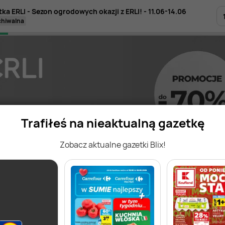
ka ERLI - Sezon ogrodowych okazji z ERLI! - 11.06-14.06
rchiwalna
Trafiłeś na nieaktualną gazetkę
Zobacz aktualne gazetki Blix!