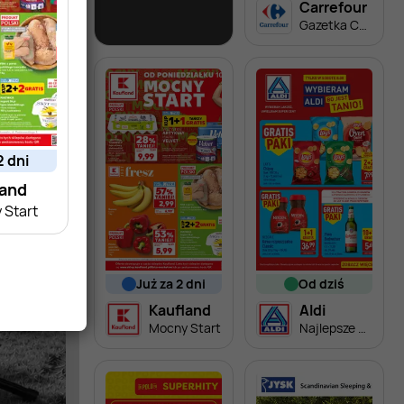
Lidl
Carrefour
Soplica - odkryj smaki lata w Lidlu
Gazetka Carrefour od poniedziałku
2 dni
land
 Start
już za 2 dni
od dziś
Kaufland
Aldi
Mocny Start
Najlepsze oferty na sobotę w Aldi!