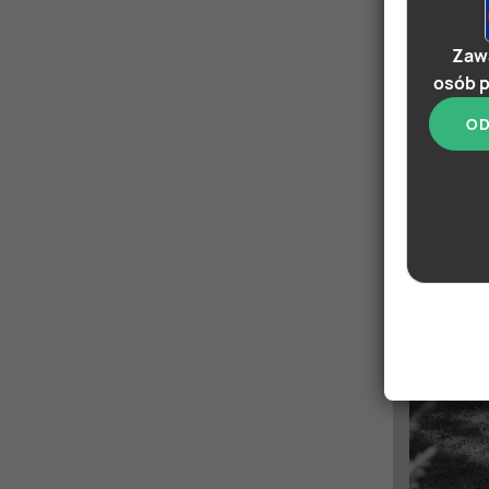
Zawa
osób p
OD