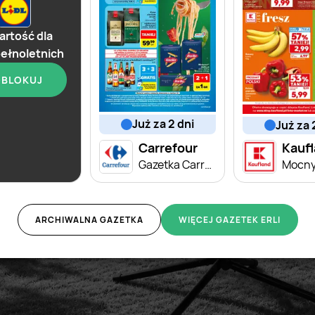
rtość dla
ełnoletnich
BLOKUJ
już za 2 dni
od dziś
już za 
Lidl
Carrefour
Kauf
Soplica - odkryj smaki lata w Lidlu
Gazetka Carrefour od poniedziałku
Mocny
ARCHIWALNA GAZETKA
WIĘCEJ GAZETEK ERLI