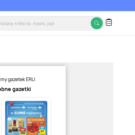
amy gazetek ERLI
bne gazetki