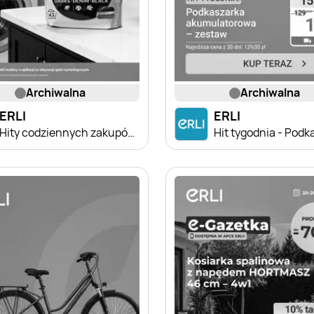
archiwalna
archiwalna
ERLI
ERLI
Hity codziennych zakupów – taniej z Erli!