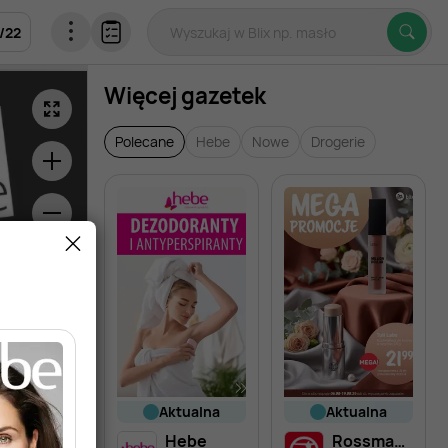
/
22
Więcej gazetek
Polecane
Hebe
Nowe
Drogerie
aktualna
aktualna
Hebe
Rossmann