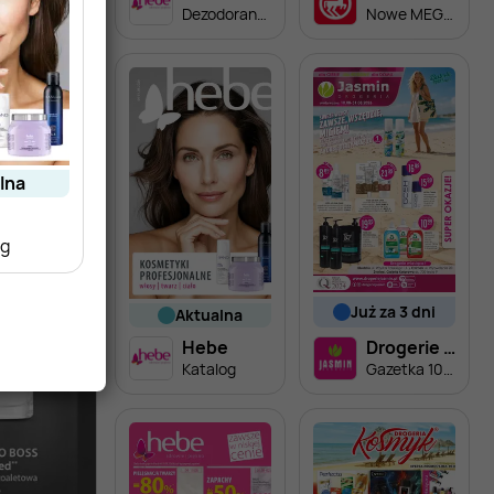
Dezodoranty i antyperspiranty w niskich cenach
Nowe MEGA PROMOCJE - od 6.08
alna
og
już za 3 dni
aktualna
Hebe
Drogerie Jasmin
Katalog
Gazetka 10.08-31.08