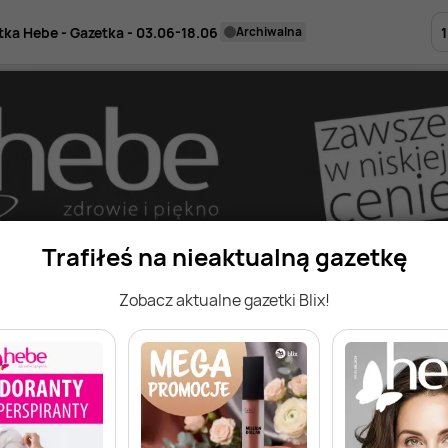
1
tka Hebe - Gazetka - 03.06-18.06
archiwalna
Trafiłeś na nieaktualną gazetkę
Zobacz aktualne gazetki Blix!