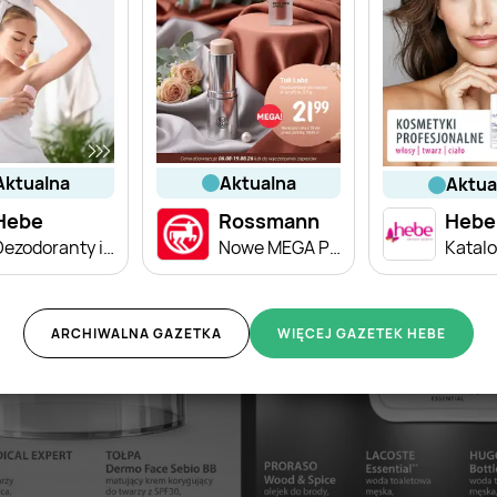
aktualna
aktualna
aktu
Hebe
Rossmann
Hebe
Dezodoranty i antyperspiranty w niskich cenach
Nowe MEGA PROMOCJE - od 6.08
Katal
ARCHIWALNA GAZETKA
WIĘCEJ GAZETEK HEBE