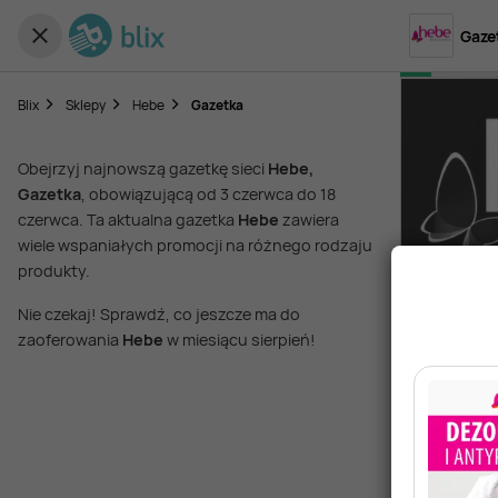
Gaze
Blix
Sklepy
Hebe
Gazetka
Obejrzyj najnowszą gazetkę sieci
Hebe,
Gazetka
, obowiązującą od 3 czerwca do 18
czerwca. Ta aktualna gazetka
Hebe
zawiera
wiele wspaniałych promocji na różnego rodzaju
produkty.
Nie czekaj! Sprawdź, co jeszcze ma do
zaoferowania
Hebe
w miesiącu sierpień!