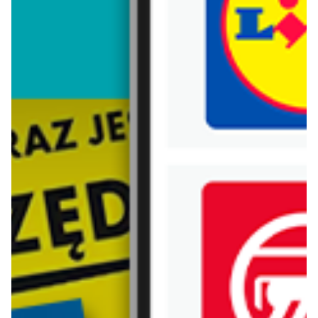
Trafiłeś na nieaktualną gazetkę
Zobacz aktualne gazetki Blix!
aktualna
aktualna
Homla
Jysk
Back To School
Wyprzedaż. Rabat do 70%