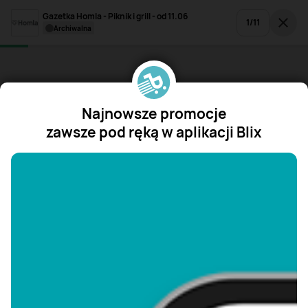
Gazetka Homla - Piknik i grill - od 11.06
1
/
11
archiwalna
Najnowsze promocje
zawsze pod ręką w aplikacji Blix
"/>