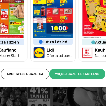
już za 1 dzień
ż za 1 dzień
aktu
Kaufland
Lidl
Kauf
Mocny Start
Oferta od poniedziałku
ARCHIWALNA GAZETKA
WIĘCEJ GAZETEK KAUFLAND