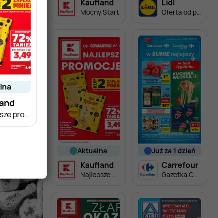
Kaufland
Lidl
Mocny Start
Oferta od poniedziałku
alna
land
Najlepsze promocje!
aktualna
już za 1 dzień
Kaufland
Carrefour
Najlepsze promocje!
Gazetka Carrefour od poniedziałku