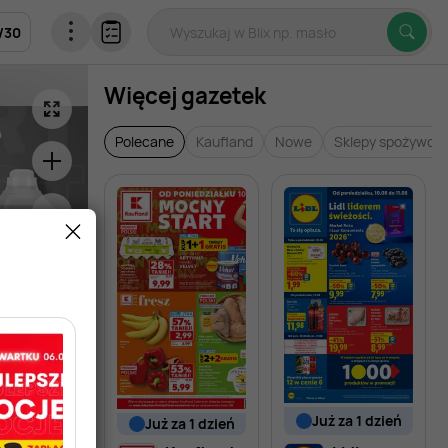
/
30
Więcej gazetek
Polecane
Kaufland
Nowe
Sklepy spożywcz
już za 1 dzień
już za 1 dzień