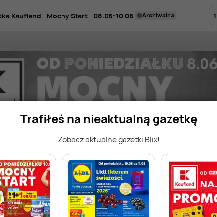
1
tka Kaufland - Mocny Start - 08.06-10.06
archiwalna
Trafiłeś na nieaktualną gazetkę
Zobacz aktualne gazetki Blix!