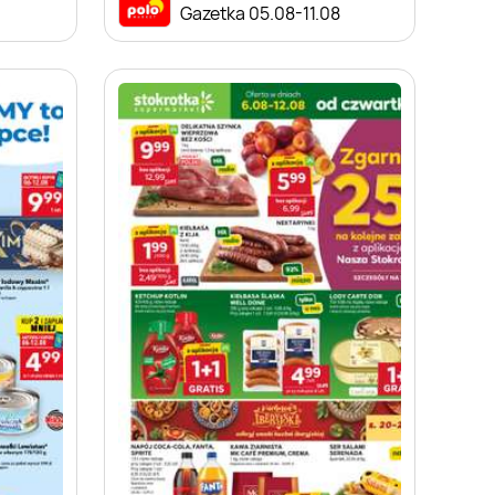
Gazetka 05.08-11.08