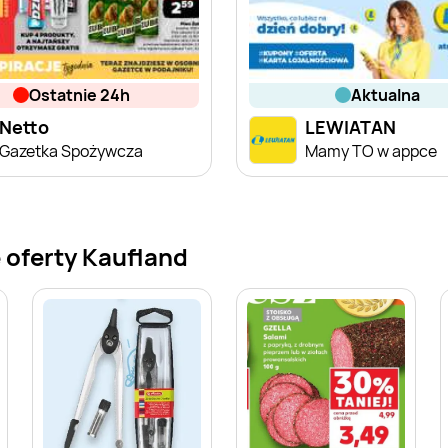
ostatnie 24h
aktualna
Netto
LEWIATAN
Gazetka Spożywcza
Mamy TO w appce
 oferty Kaufland