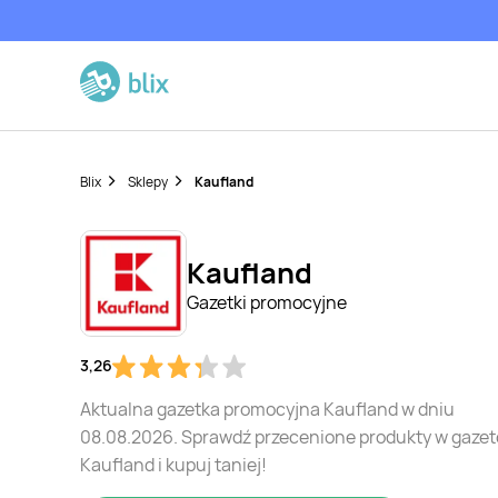
Blix
Sklepy
Kaufland
Kaufland
Gazetki promocyjne
3,26
Aktualna gazetka promocyjna Kaufland w dniu
08.08.2026. Sprawdź przecenione produkty w gaze
Kaufland i kupuj taniej!