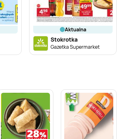
aktualna
Stokrotka
Gazetka Supermarket