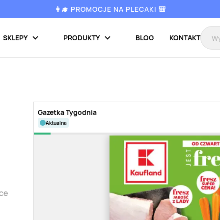
👩‍🎓 PROMOCJE NA PLECAKI 🎒
SKLEPY
PRODUKTY
BLOG
KONTAKT
Gazetka Tygodnia
aktualna
tce