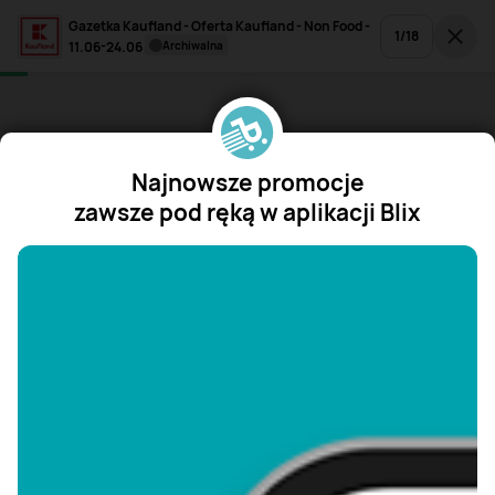
Gazetka Kaufland - Oferta Kaufland - Non Food -
1
/
18
11.06-24.06
archiwalna
Najnowsze promocje
zawsze pod ręką w aplikacji Blix
"/>