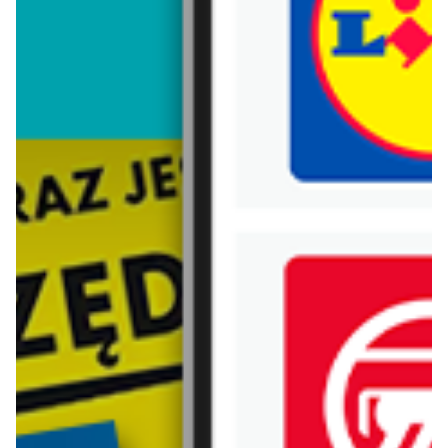
Trafiłeś na nieaktualną gazetkę
Zobacz aktualne gazetki Blix!
od dziś
od dziś
Kaufland
Lidl
Najlepsze promocje!
Oferta od czwartku