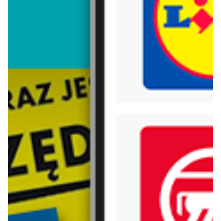
Trafiłeś na nieaktualną gazetkę
Zobacz aktualne gazetki Blix!
od dziś
aktualna
Kaufland
Lidl
Oferta Kaufland - Non Food
Oferta od czwartku