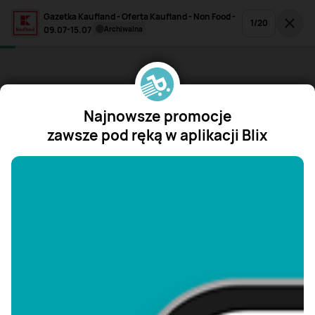
Gazetka Kaufland - Oferta Kaufland - Non Food -
1
/
20
09.07-15.07
archiwalna
Najnowsze promocje
zawsze pod ręką w aplikacji Blix
"/>