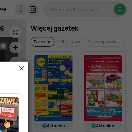
/
98
Więcej gazetek
Polecane
Lidl
Nowe
Sklepy spożywcze
aktualna
aktualna