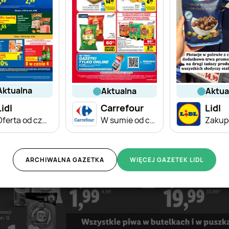
aktualna
aktualna
aktu
Lidl
Carrefour
Lidl
Oferta od czwartku
W sumie od czwartku weekend okazji
ARCHIWALNA GAZETKA
WIĘCEJ GAZETEK LIDL