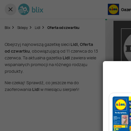
Gazet
Blix
Sklepy
Lidl
Oferta od czwartku
Obejrzyj najnowszą gazetkę sieci
Lidl, Oferta
od czwartku
, obowiązującą od 11 czerwca do 13
czerwca. Ta aktualna gazetka
Lidl
zawiera wiele
wspaniałych promocji na różnego rodzaju
produkty.
Nie czekaj! Sprawdź, co jeszcze ma do
zaoferowania
Lidl
w miesiącu sierpień!