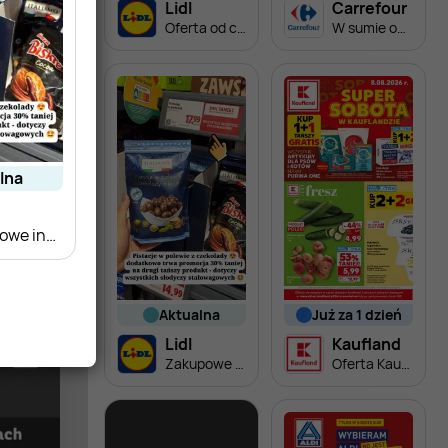
Lidl
Carrefour
Oferta od czwartku
W sumie od czwartku weekend okazji
alna
Zakupowe inspiracje w Lidl
aktualna
już za 1 dzień
Lidl
Kaufland
Zakupowe inspiracje w Lidl
Oferta Kaufland - SUPER SOBOTA