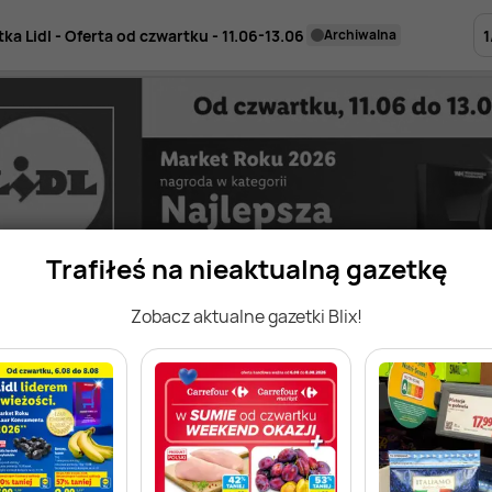
1
ka Lidl - Oferta od czwartku - 11.06-13.06
archiwalna
Trafiłeś na nieaktualną gazetkę
Zobacz aktualne gazetki Blix!