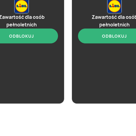
Zawartość dla osób
Zawartość dla osó
pełnoletnich
pełnoletnich
ODBLOKUJ
ODBLOKUJ
ostatnie 24h
aktualna
Lidl
Lidl
Soplica - kup w Lidlu
Selekcja alkoholi i 