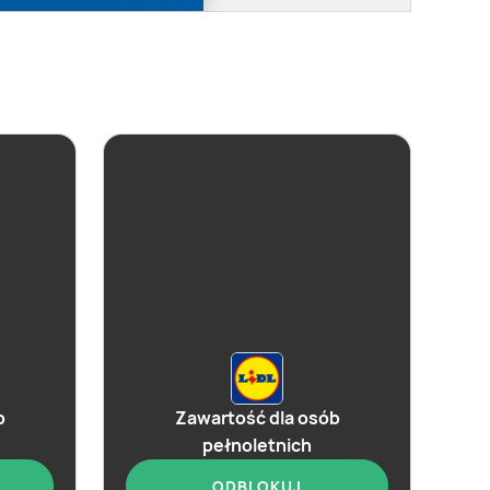
b
Zawartość dla osób
pełnoletnich
ODBLOKUJ