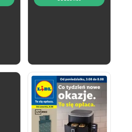
aktualna
Lidl
Katalog alkoholi mocnych