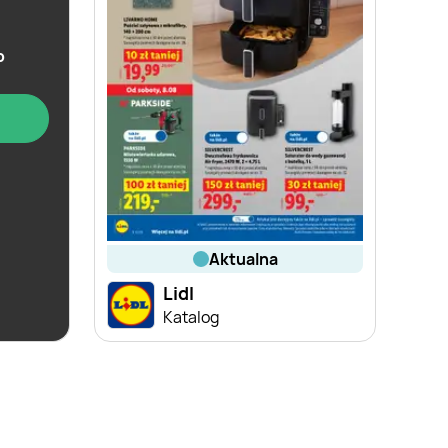
b
aktualna
Lidl
win
Katalog