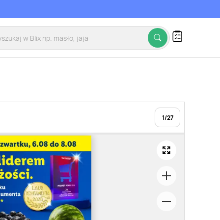
1
/
27