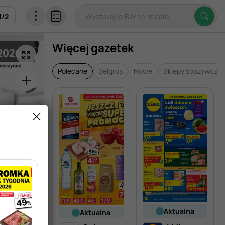
1
/
2
Więcej gazetek
Polecane
Selgros
Nowe
Sklepy spożywcze
aktualna
aktualna