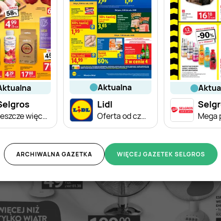
aktualna
aktualna
aktu
Selgros
Lidl
Selg
Jeszcze więcej super promocji!
Oferta od czwartku
Mega 
ARCHIWALNA GAZETKA
WIĘCEJ GAZETEK SELGROS