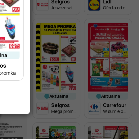
Selgros
Lidl
Jeszcze więcej super promocji!
Oferta od czwartku
alna
ros
promka
aktualna
aktualna
Selgros
Carrefour
Mega promka
W sumie od czwartku weekend okazji