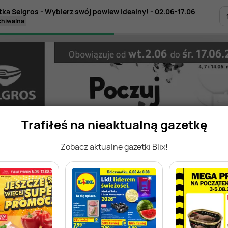
tka Selgros - Wybierz swój powiew idealny! - 02.06-17.06
rchiwalna
Trafiłeś na nieaktualną gazetkę
Zobacz aktualne gazetki Blix!