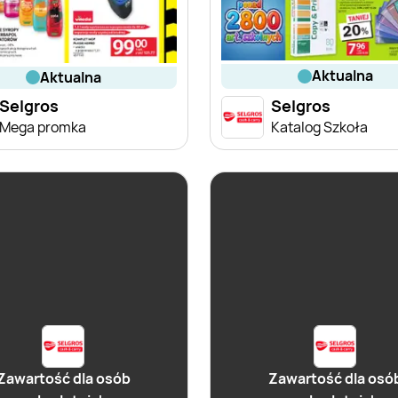
aktualna
aktualna
Selgros
Selgros
Mega promka
Katalog Szkoła
Zawartość dla osób
Zawartość dla osó