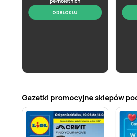
pełnoletnich
ODBLOKUJ
aktualna
Selgros
Specjalna oferta jubileuszowa
Gazetki promocyjne sklepów po