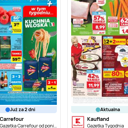
już za 2 dni
aktualna
Carrefour
Kaufland
Gazetka Carrefour od poniedziałku
Gazetka Tygodnia