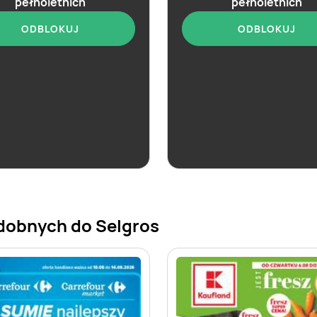
pełnoletnich
pełnoletnich
ODBLOKUJ
ODBLOKUJ
aktualna
aktualna
Selgros
Selgros
Markowe Produkty
Oferta spożywcza
dobnych do Selgros