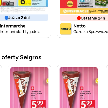
już za 2 dni
ostatnie 24h
Intermarche
Netto
Intertani start tygodnia
Gazetka Spożywcz
 oferty Selgros