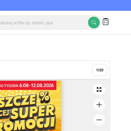
1
/
20