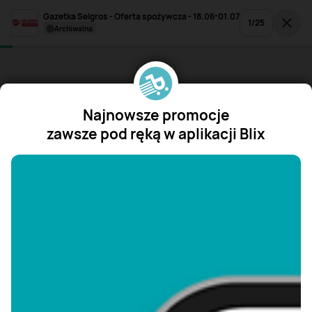
Gazetka Selgros - Oferta spożywcza - 18.06-01.07
1
/
25
archiwalna
Najnowsze promocje
zawsze pod ręką w aplikacji Blix
"/>