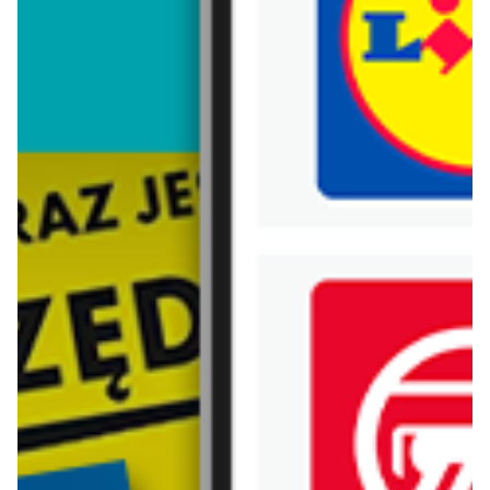
Trafiłeś na nieaktualną gazetkę
Zobacz aktualne gazetki Blix!
Zawartość dla osób
pełnoletnich
ODBLOKUJ
od dziś
aktualna
Selgros
Lidl
Jeszcze więcej super promocji!
Soplica - odkryj smaki lata w Lidlu