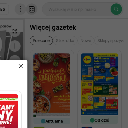
1
/
5
Więcej gazetek
Polecane
Stokrotka
Nowe
Sklepy spożywc
od dziś
aktualna