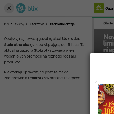
Gaze
Blix
Sklepy
Stokrotka
Stokrotne okazje
Obejrzyj najnowszą gazetkę sieci
Stokrotka,
Stokrotne okazje
, obowiązującą do 15 lipca. Ta
aktualna gazetka
Stokrotka
zawiera wiele
wspaniałych promocji na różnego rodzaju
produkty.
Nie czekaj! Sprawdź, co jeszcze ma do
zaoferowania
Stokrotka
w miesiącu sierpień!