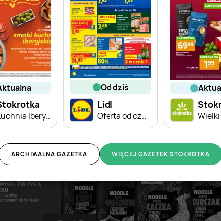
od dziś
aktualna
aktu
Stokrotka
Lidl
Stok
Kuchnia Iberyjska
Oferta od czwartku
ARCHIWALNA GAZETKA
WIĘCEJ GAZETEK STOKROTKA