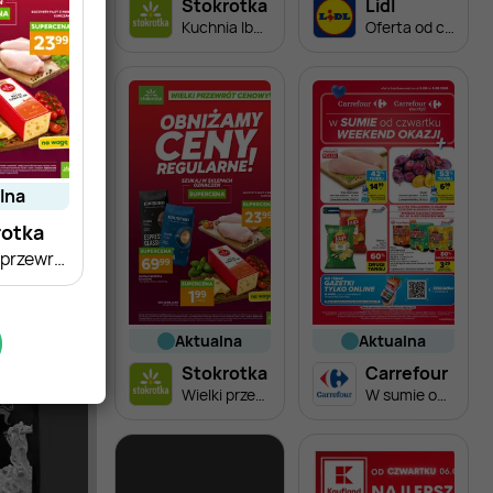
Stokrotka
Lidl
Kuchnia Iberyjska
Oferta od czwartku
alna
rotka
Wielki przewrót cenowy!
aktualna
aktualna
Stokrotka
Carrefour
Wielki przewrót cenowy!
W sumie od czwartku weekend okazji