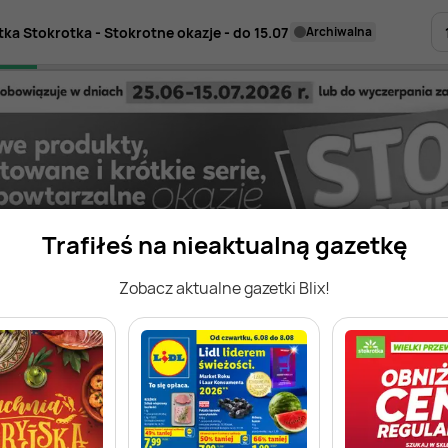
tka Stokrotka - Stokrotne okazje - do 15.07
archiwalna
Trafiłeś na nieaktualną gazetkę
Zobacz aktualne gazetki Blix!