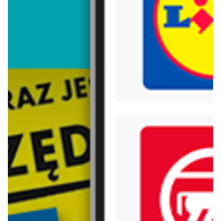
Trafiłeś na nieaktualną gazetkę
Zobacz aktualne gazetki Blix!
Zawartość dla osób
pełnoletnich
ODBLOKUJ
od dziś
aktualna
Twój Market
Lidl
Najlepsze promocje!
Soplica - odkryj smaki lata w Lidlu