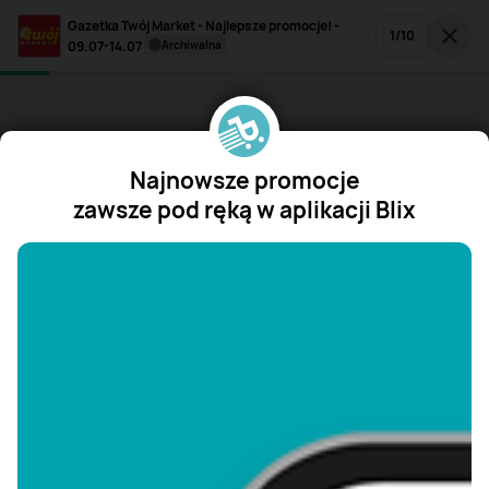
Gazetka Twój Market - Najlepsze promocje! -
1
/
10
09.07-14.07
archiwalna
Najnowsze promocje
zawsze pod ręką w aplikacji Blix
"/>