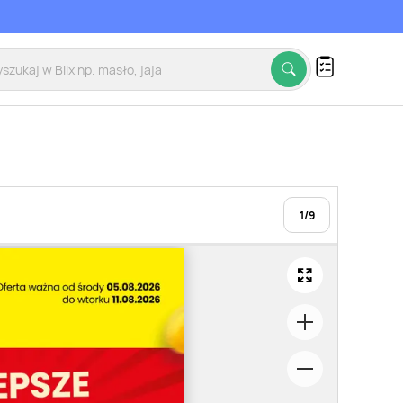
1
/
9