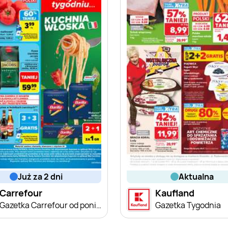
już za 2 dni
aktualna
Carrefour
Kaufland
Gazetka Carrefour od poniedziałku
Gazetka Tygodnia