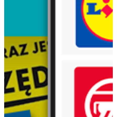
Trafiłeś na nieaktualną gazetkę
Zobacz aktualne gazetki Blix!
Zawartość dla osób
pełnoletnich
ODBLOKUJ
już za 2 dni
od dziś
Lidl
Carrefour
Soplica - odkryj smaki lata w Lidlu
Gazetka Carrefour od poniedziałku