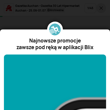
Gazetka Auchan - Gazetka 30 Lat Hipermarket
1
/
45
Auchan - 25.06-01.07
archiwalna
Najnowsze promocje
zawsze pod ręką w aplikacji Blix
"/>