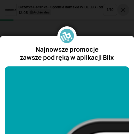
Gazetka Bershka - Spodnie damskie WIDE LEG - od
1
/
10
12.05
archiwalna
Najnowsze promocje
zawsze pod ręką w aplikacji Blix
"/>