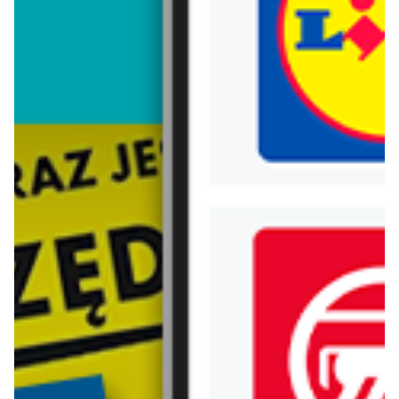
Trafiłeś na nieaktualną gazetkę
Zobacz aktualne gazetki Blix!
aktualna
aktualna
Bershka
Bershka
BLUZY męskie od 99,90 PLN
TOPY damskie od 49,90 PLN