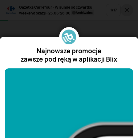
Gazetka Carrefour - W sumie od czwartku
1
/
17
weekend okazji - 25.06-28.06
archiwalna
Najnowsze promocje
zawsze pod ręką w aplikacji Blix
"/>