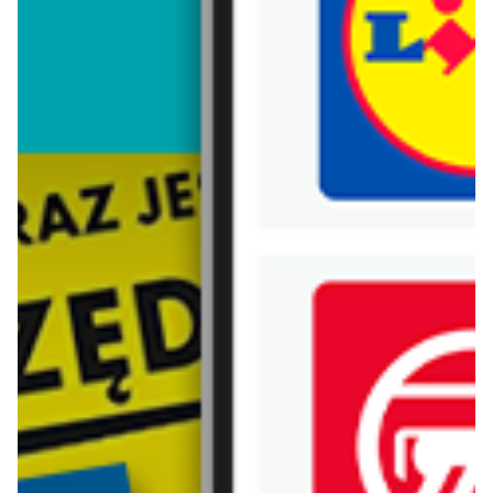
Trafiłeś na nieaktualną gazetkę
Zobacz aktualne gazetki Blix!
od dziś
aktualna
Carrefour
Lidl
W sumie od czwartku weekend okazji
Oferta od czwartku