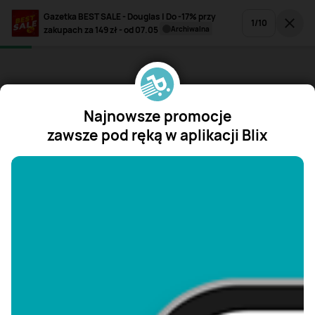
Gazetka BEST SALE - Douglas | Do -17% przy
1
/
10
zakupach za 149 zł - od 07.05
archiwalna
Najnowsze promocje
zawsze pod ręką w aplikacji Blix
"/>