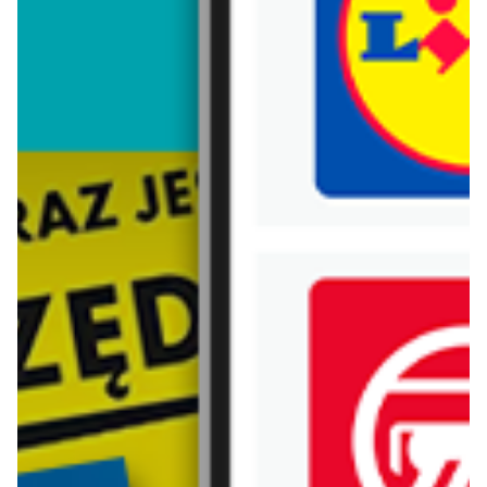
Trafiłeś na nieaktualną gazetkę
Zobacz aktualne gazetki Blix!
aktualna
aktualna
C&A
Top Secret
Do -50% na odzież damską
SALE - nowe produkty