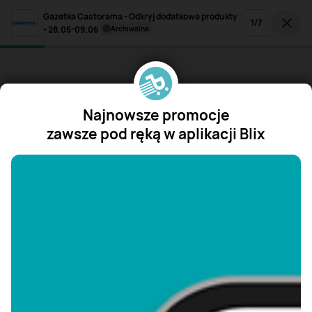
Gazetka Castorama - Odkryj dodatkowe produkty
1
/
7
- 28.05-09.06
archiwalna
Najnowsze promocje
zawsze pod ręką w aplikacji Blix
"/>