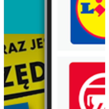
Trafiłeś na nieaktualną gazetkę
Zobacz aktualne gazetki Blix!
aktualna
od dziś
Castorama
Jula
Najlepsze oferty
Gazetka 06.08-02.09