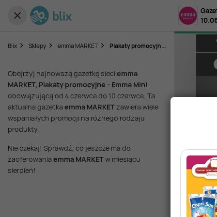
Gaze
10.0
P
lakaty promocyjne - Emma Mini
Blix
Sklepy
emma MARKET
Obejrzyj najnowszą gazetkę sieci
emma
MARKET, Plakaty promocyjne - Emma Mini
,
obowiązującą od 4 czerwca do 10 czerwca. Ta
aktualna gazetka
emma MARKET
zawiera wiele
wspaniałych promocji na różnego rodzaju
produkty.
Nie czekaj! Sprawdź, co jeszcze ma do
zaoferowania
emma MARKET
w miesiącu
sierpień!