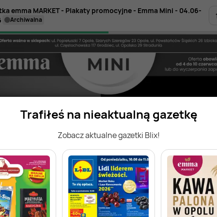
tka emma MARKET - Plakaty promocyjne - Emma Mini - 04.06-
6
archiwalna
Trafiłeś na nieaktualną gazetkę
Zobacz aktualne gazetki Blix!