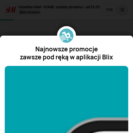
Gazetka H&M - HOME: ozdoby do domu - od 13.05
1
/
10
archiwalna
Najnowsze promocje
zawsze pod ręką w aplikacji Blix
"/>