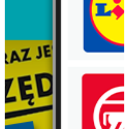
Trafiłeś na nieaktualną gazetkę
Zobacz aktualne gazetki Blix!
aktualna
aktualna
H&M
C&A
NOWOŚCI - kolekcja męska
Mom jeans