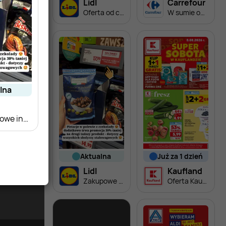
Lidl
Carrefour
Oferta od czwartku
W sumie od czwartku weekend okazji
alna
Zakupowe inspiracje w Lidl
aktualna
już za 1 dzień
Lidl
Kaufland
Zakupowe inspiracje w Lidl
Oferta Kaufland - SUPER SOBOTA