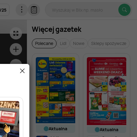
/
25
Więcej gazetek
Polecane
Lidl
Nowe
Sklepy spożywcze
aktualna
aktualna