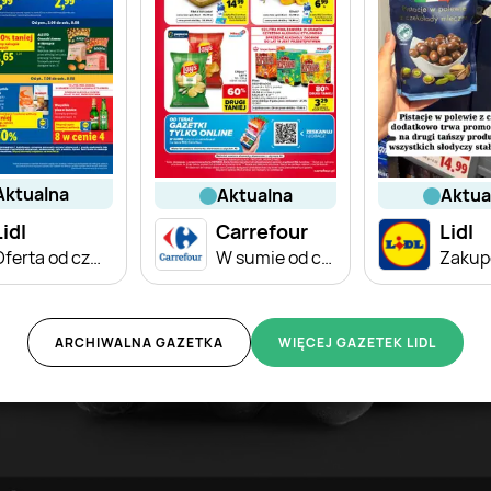
aktualna
aktualna
aktu
Lidl
Carrefour
Lidl
Oferta od czwartku
W sumie od czwartku weekend okazji
ARCHIWALNA GAZETKA
WIĘCEJ GAZETEK LIDL