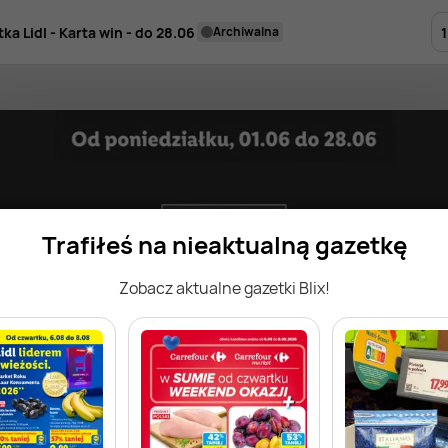
1
ka Lidl - Karta win - do 28.06
archiwalna
Trafiłeś na nieaktualną gazetkę
Zobacz aktualne gazetki Blix!