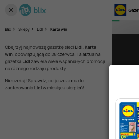
Gazet
Blix
Sklepy
Lidl
Karta win
Obejrzyj najnowszą gazetkę sieci
Lidl, Karta
win
, obowiązującą do 28 czerwca. Ta aktualna
gazetka
Lidl
zawiera wiele wspaniałych promocji
na różnego rodzaju produkty.
Nie czekaj! Sprawdź, co jeszcze ma do
zaoferowania
Lidl
w miesiącu sierpień!