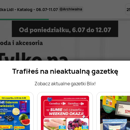
2
ka Lidl - Katalog - 06.07-11.07
archiwalna
Trafiłeś na nieaktualną gazetkę
Zobacz aktualne gazetki Blix!