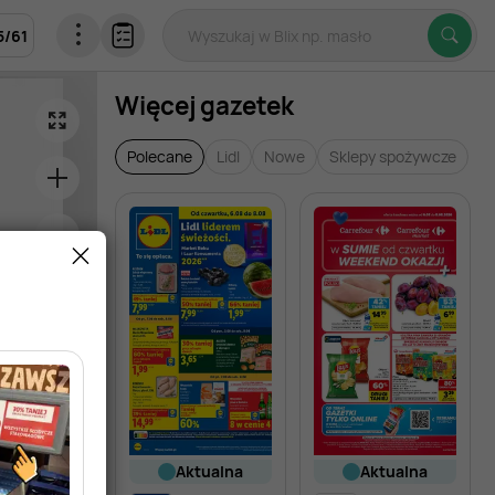
5
/
61
Więcej gazetek
Polecane
Lidl
Nowe
Sklepy spożywcze
aktualna
aktualna