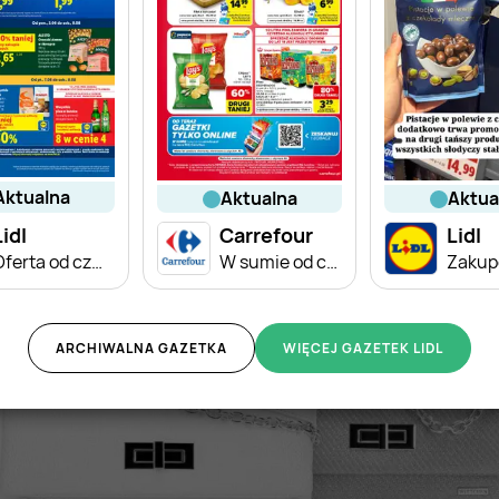
aktualna
aktualna
aktu
Lidl
Carrefour
Lidl
Oferta od czwartku
W sumie od czwartku weekend okazji
ARCHIWALNA GAZETKA
WIĘCEJ GAZETEK LIDL