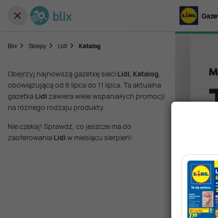
Gazet
Blix
Sklepy
Lidl
Katalog
Obejrzyj najnowszą gazetkę sieci
Lidl, Katalog
,
obowiązującą od 6 lipca do 11 lipca. Ta aktualna
gazetka
Lidl
zawiera wiele wspaniałych promocji
na różnego rodzaju produkty.
Nie czekaj! Sprawdź, co jeszcze ma do
zaoferowania
Lidl
w miesiącu sierpień!