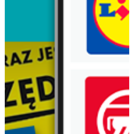
Trafiłeś na nieaktualną gazetkę
Zobacz aktualne gazetki Blix!
już za 1 dzień
aktualna
Makro
Lidl
Ulotka Doritos
Oferta od poniedziałku