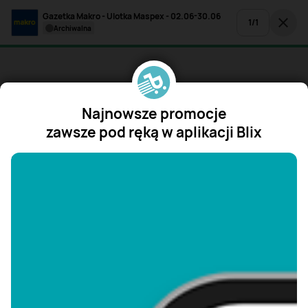
Gazetka Makro - Ulotka Maspex - 02.06-30.06
1
/
1
archiwalna
Najnowsze promocje
zawsze pod ręką w aplikacji Blix
"/>