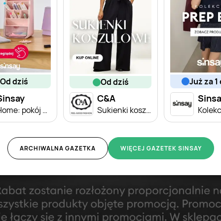
od dziś
już za 1
od dziś
Sinsay
C&A
Sins
Home: pokój ucznia
Sukienki koszulowe
ARCHIWALNA GAZETKA
WIĘCEJ GAZETEK SINSAY