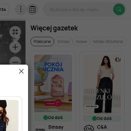
/
34
Więcej gazetek
Polecane
Sinsay
Nowe
Moda i Biżuteria
od dziś
od dziś
Sinsay
C&A