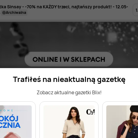
ka Sinsay - -70% na KAŻDY trzeci, najtańszy produkt! - 12.05-
1
5
archiwalna
Trafiłeś na nieaktualną gazetkę
Zobacz aktualne gazetki Blix!