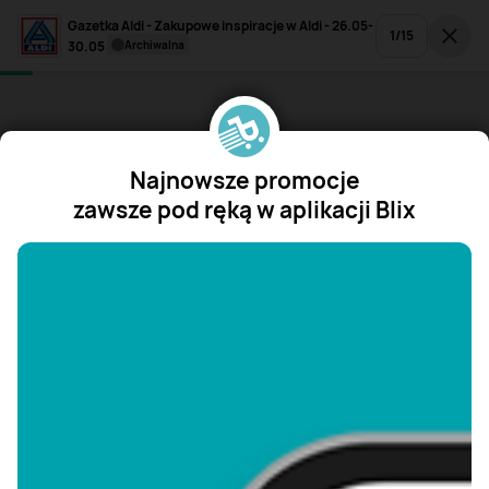
Gazetka Aldi - Zakupowe inspiracje w Aldi - 26.05-
1
/
15
30.05
archiwalna
Najnowsze promocje
zawsze pod ręką w aplikacji Blix
"/>