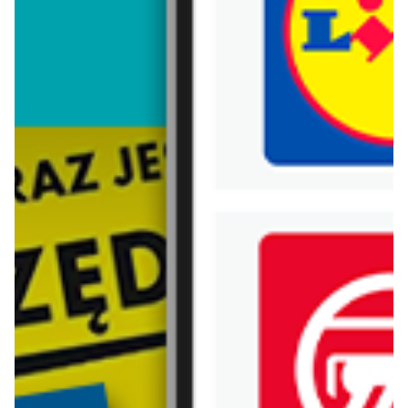
Trafiłeś na nieaktualną gazetkę
Zobacz aktualne gazetki Blix!
od dziś
aktualna
Aldi
Lidl
Wybrane produkty w super cenach Aldi!
Oferta od czwartku