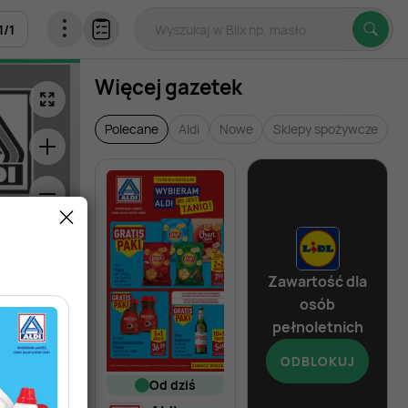
1
/
1
Więcej gazetek
Zobacz inne ga
Polecane
Aldi
Nowe
Sklepy spożywcze
Zawartość dla
osób
pełnoletnich
ODBLOKUJ
od dziś
od dziś