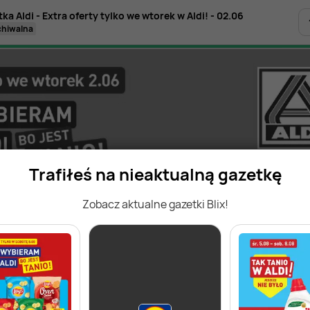
ka Aldi - Extra oferty tylko we wtorek w Aldi! - 02.06
rchiwalna
Trafiłeś na nieaktualną gazetkę
Zobacz aktualne gazetki Blix!