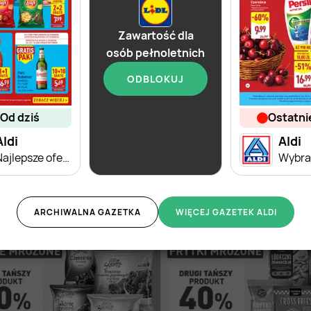
Zawartość dla
osób pełnoletnich
ODBLOKUJ
od dziś
ostatn
od dziś
Aldi
Lidl
Aldi
Najlepsze oferty na sobotę w Aldi!
Soplica - odkryj smaki lata w Lidlu
ARCHIWALNA GAZETKA
WIĘCEJ GAZETEK ALDI