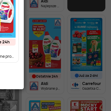
Aldi
Lidl
Najlepsze oferty na sobotę w Aldi!
Soplica - odkryj smaki lata w Lidlu
ie 24h
Wybrane produkty w super cenach Aldi!
już za 2 dni
ostatnie 24h
Aldi
Carrefour
Wybrane produkty w super cenach Aldi!
Gazetka Carrefour od poniedziałku