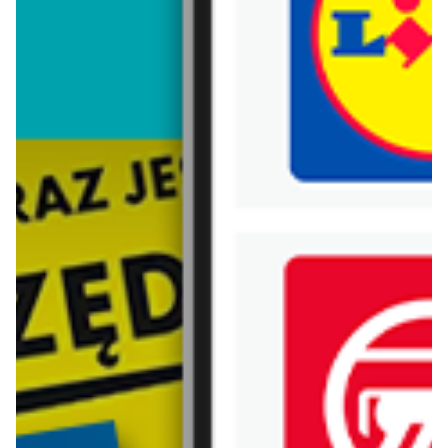
Trafiłeś na nieaktualną gazetkę
Zobacz aktualne gazetki Blix!
aktualna
aktualna
C&A
Top Secret
Do -50% na odzież damską
SALE - nowe produkty