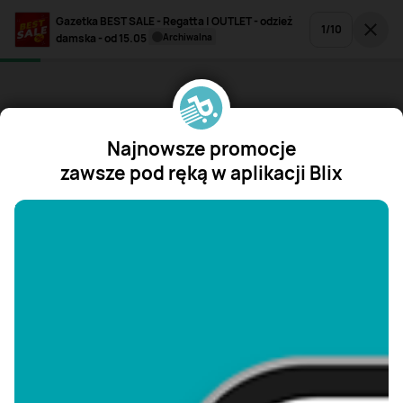
Gazetka BEST SALE - Regatta | OUTLET - odzież
1
/
10
damska - od 15.05
archiwalna
Najnowsze promocje
zawsze pod ręką w aplikacji Blix
"/>