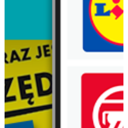
Trafiłeś na nieaktualną gazetkę
Zobacz aktualne gazetki Blix!
aktualna
aktualna
Carrefour Express
Lidl
Gazetka Express
Oferta od czwartku