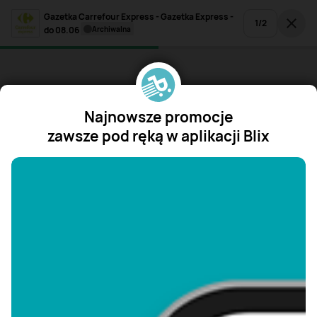
Gazetka Carrefour Express - Gazetka Express -
1
/
2
do 08.06
archiwalna
Najnowsze promocje
zawsze pod ręką w aplikacji Blix
"/>