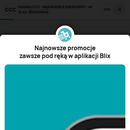
Gazetka CCC - Męskie BIAŁE SNEAKERSY - od
1
/
10
13.05
archiwalna
Najnowsze promocje
zawsze pod ręką w aplikacji Blix
"/>