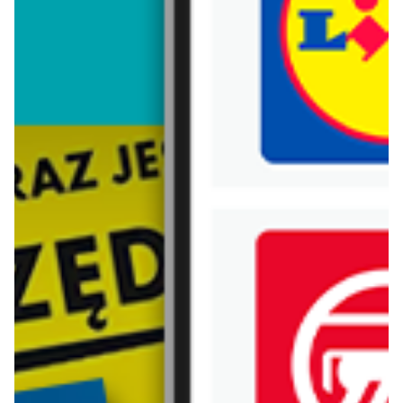
Trafiłeś na nieaktualną gazetkę
Zobacz aktualne gazetki Blix!
od dziś
od dziś
CCC
Deichmann
Mokasyny, lordsy i loafersy męskie
Klapki męskie