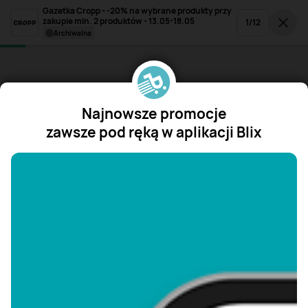
Gazetka Cropp - -20% na wybrane produkty przy
zakupie min. 2 produktów - 13.05-18.05
1
/
12
archiwalna
Najnowsze promocje
zawsze pod ręką w aplikacji Blix
"/>