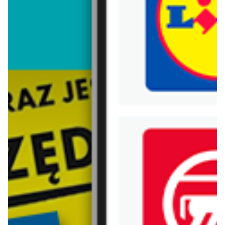
Trafiłeś na nieaktualną gazetkę
Zobacz aktualne gazetki Blix!
aktualna
od dziś
Cropp
H&M
Sneakersy dla niej
NOWOŚCI - kolekcja męska