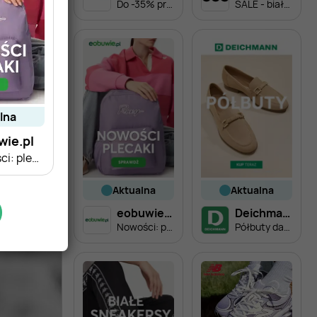
Do -35% przy zakupie min. 2 rzeczy
SALE - białe sneakersy damskie
alna
wie.pl
Nowości: plecaki!
aktualna
aktualna
eobuwie.pl
Deichmann
Nowości: plecaki!
Półbuty damskie