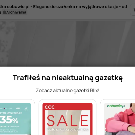
tka eobuwie.pl - Eleganckie czółenka na wyjątkowe okazje - od
1
5
archiwalna
Trafiłeś na nieaktualną gazetkę
Zobacz aktualne gazetki Blix!