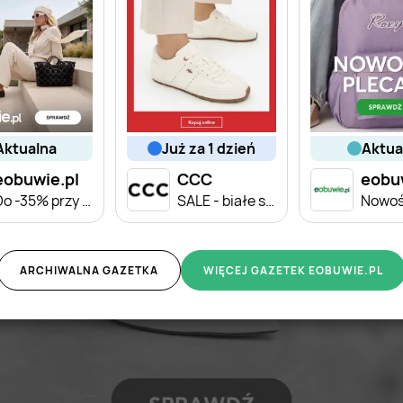
aktualna
już za 1 dzień
aktu
eobuwie.pl
CCC
eobu
Do -35% przy zakupie min. 2 rzeczy
SALE - białe sneakersy damskie
ARCHIWALNA GAZETKA
WIĘCEJ GAZETEK EOBUWIE.PL