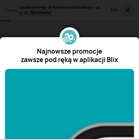
Gazetka Homla - Prezenty na Dzień Mamy - od
1
/
13
11.05
archiwalna
Najnowsze promocje
zawsze pod ręką w aplikacji Blix
"/>