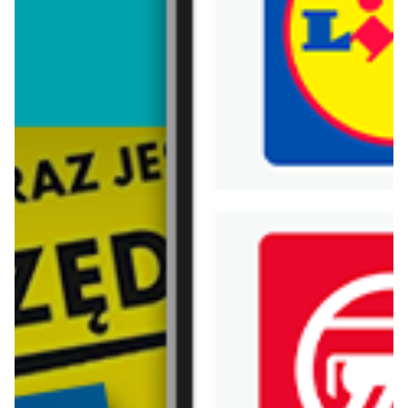
Trafiłeś na nieaktualną gazetkę
Zobacz aktualne gazetki Blix!
od dziś
aktualna
Homla
Jysk
Back To School
Wyprzedaż. Rabat do 70%