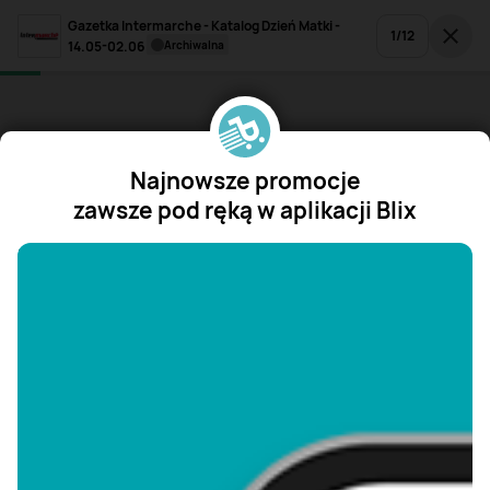
Gazetka Intermarche - Katalog Dzień Matki -
1
/
12
14.05-02.06
archiwalna
Najnowsze promocje
zawsze pod ręką w aplikacji Blix
"/>