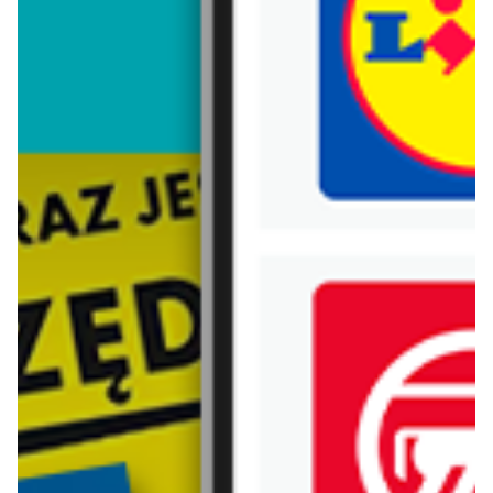
Trafiłeś na nieaktualną gazetkę
Zobacz aktualne gazetki Blix!
już za 1 dzień
już za 1 dzień
Intermarche
Lidl
Intertani start tygodnia
Oferta od poniedziałku