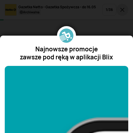
Gazetka Netto - Gazetka Spożywcza - do 16.05
1
/
36
archiwalna
Najnowsze promocje
zawsze pod ręką w aplikacji Blix
"/>