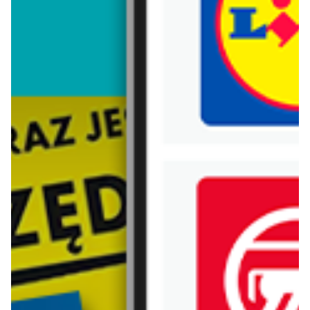
Trafiłeś na nieaktualną gazetkę
Zobacz aktualne gazetki Blix!
od dziś
od dziś
Netto
Lidl
Gazetka Spożywcza
Oferta od czwartku