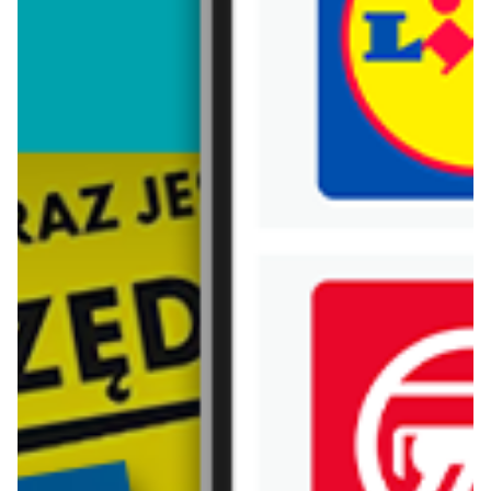
Trafiłeś na nieaktualną gazetkę
Zobacz aktualne gazetki Blix!
od dziś
od dziś
Netto
Lidl
Gazetka Spożywcza
Oferta od czwartku