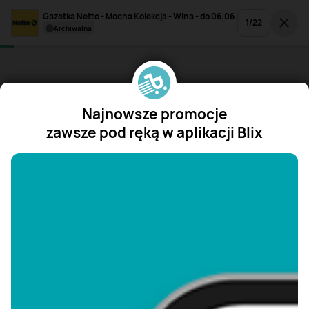
Gazetka Netto - Mocna Kolekcja - Wina - do 06.06
1
/
22
archiwalna
Najnowsze promocje
zawsze pod ręką w aplikacji Blix
"/>