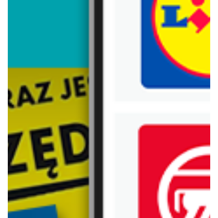
Trafiłeś na nieaktualną gazetkę
Zobacz aktualne gazetki Blix!
aktualna
aktualna
Sinsay
H&M
Home: pokój ucznia
NOWOŚCI - kolekcja męska