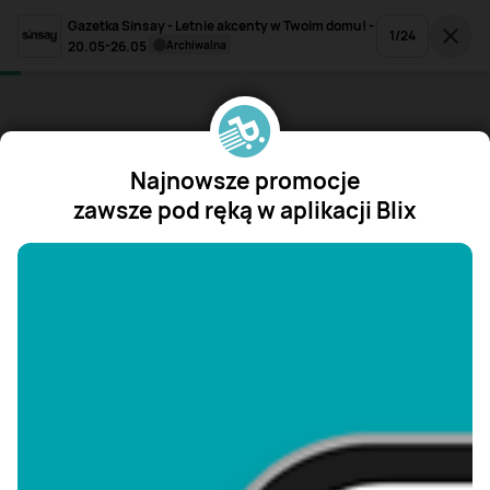
Gazetka Sinsay - Letnie akcenty w Twoim domu! -
1
/
24
20.05-26.05
archiwalna
Najnowsze promocje
zawsze pod ręką w aplikacji Blix
"/>