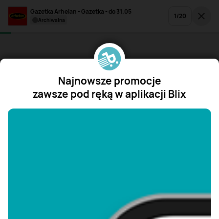
Gazetka Arhelan - Gazetka - do 31.05
1
/
20
archiwalna
Najnowsze promocje
zawsze pod ręką w aplikacji Blix
"/>