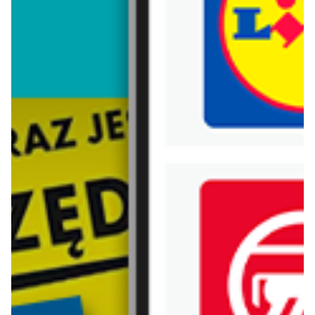
Trafiłeś na nieaktualną gazetkę
Zobacz aktualne gazetki Blix!
już za 7 dni
aktualna
Lidl
Carrefour
Katalog
Gazetka Carrefour od poniedziałku