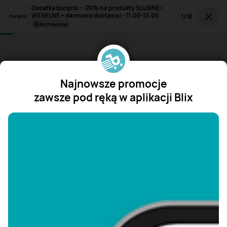
Gazetka bonprix - -20% na produkty ŚLUBNE i
WESELNE + darmowa dostawa! - 11.05-13.05
1
/
18
archiwalna
Najnowsze promocje
zawsze pod ręką w aplikacji Blix
"/>