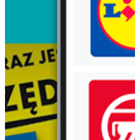
Trafiłeś na nieaktualną gazetkę
Zobacz aktualne gazetki Blix!
od dziś
od dziś
bonprix
Renee
Kombinezony damskie
-10% od 150 zł lub -15% od 200 zł